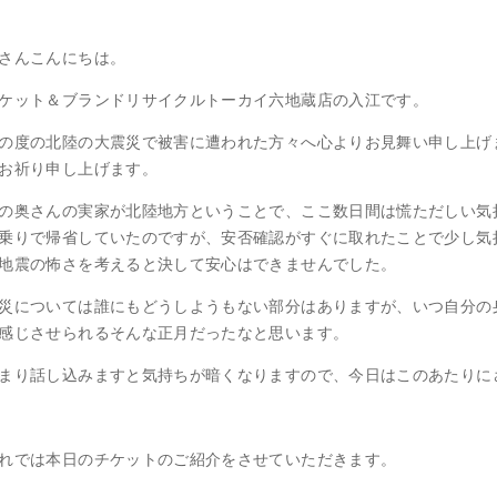
さんこんにちは。
ケット＆ブランドリサイクルトーカイ六地蔵店の入江です。
の度の北陸の大震災で被害に遭われた方々へ心よりお見舞い申し上げ
お祈り申し上げます。
の奥さんの実家が北陸地方ということで、ここ数日間は慌ただしい気
乗りで帰省していたのですが、安否確認がすぐに取れたことで少し気
地震の怖さを考えると決して安心はできませんでした。
災については誰にもどうしようもない部分はありますが、いつ自分の
感じさせられるそんな正月だったなと思います。
まり話し込みますと気持ちが暗くなりますので、今日はこのあたりに
れでは本日のチケットのご紹介をさせていただきます。