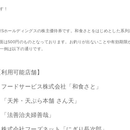
す！
RSホールディングスの株主優待券です。和食さとをはじめとした系列
面は500円のものとなっております。お釣りが出ないことや有効期限
一例は以下の通りです。
【利用可能店舗】
・フードサービス株式会社「和食さと」
・「天丼・天ぷら本舗 さん天」
・「法善治夫婦善哉」
・株式会社フーズネット「にぎり長次郎」