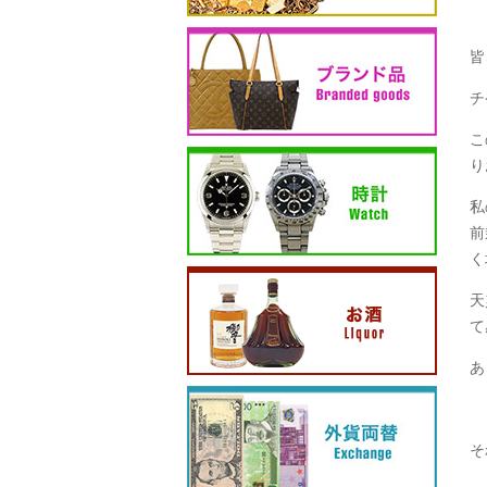
皆
チ
こ
り
私
前
く
天
て
あ
そ