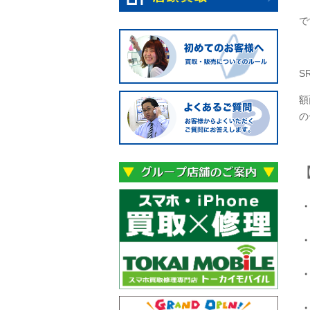
で
S
額
の