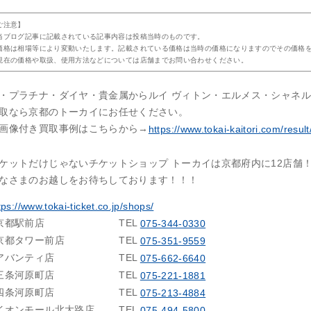
ご注意】
当ブログ記事に記載されている記事内容は投稿当時のものです。
価格は相場等により変動いたします。記載されている価格は当時の価格になりますのでその価格
現在の価格や取扱、使用方法などについては店舗までお問い合わせください。
・プラチナ・ダイヤ・貴金属からルイ ヴィトン・エルメス・シャネ
取なら京都のトーカイにお任せください。
画像付き買取事例はこちらから→
https://www.tokai-kaitori.com/result
ケットだけじゃないチケットショップ トーカイは京都府内に12店舗
なさまのお越しをお待ちしております！！！
tps://www.tokai-ticket.co.jp/shops/
京都駅前店
TEL
075-344-0330
京都タワー前店
TEL
075-351-9559
アバンティ店
TEL
075-662-6640
三条河原町店
TEL
075-221-1881
四条河原町店
TEL
075-213-4884
イオンモール北大路店
TEL
075-494-5800