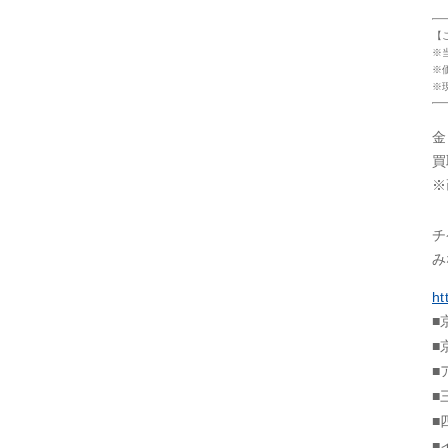
【
※
※
※
金
買
※
チ
み
ht
■
■
■
■
■
■