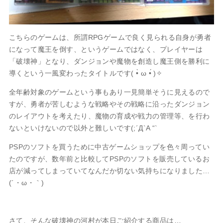
こちらのゲームは、所謂RPGゲームで良く見られる自身が勇者
になって魔王を倒す、というゲームではなく、プレイヤーは
「破壊神」となり、ダンジョンや魔物を創造し魔王側を勝利に
導くという一風変わったタイトルです( •̀ ω •́ )✧
全年齢対象のゲームという事もあり一見簡単そうに見えるので
すが、勇者が苦しむような戦略やその戦略に沿ったダンジョン
のレイアウトを考えたり、魔物の育成や戦力の管理等、を行わ
ないといけないので以外と難しいです(;´Д`A “`
PSPのソフトを買うために中古ゲームショップを色々周ってい
たのですが、数年前と比較してPSPのソフトを販売しているお
店が減ってしまっていてなんだか切ない気持ちになりました…
(´・ω・｀)
さて、そんな破壊神の河村が本日ご紹介する商品は…