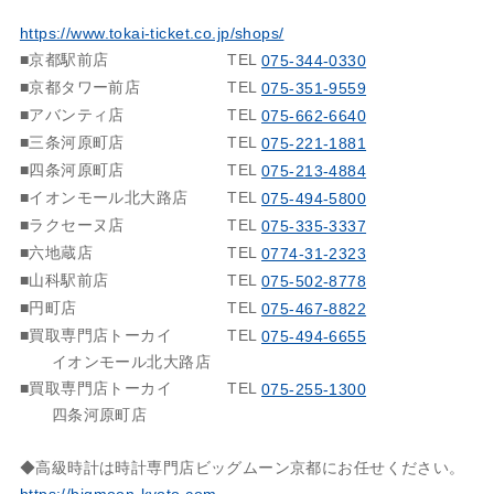
https://www.tokai-ticket.co.jp/shops/
■京都駅前店
TEL
075-344-0330
■京都タワー前店
TEL
075-351-9559
■アバンティ店
TEL
075-662-6640
■三条河原町店
TEL
075-221-1881
■四条河原町店
TEL
075-213-4884
■イオンモール北大路店
TEL
075-494-5800
■ラクセーヌ店
TEL
075-335-3337
■六地蔵店
TEL
0774-31-2323
■山科駅前店
TEL
075-502-8778
■円町店
TEL
075-467-8822
■買取専門店トーカイ
TEL
075-494-6655
イオンモール北大路店
■買取専門店トーカイ
TEL
075-255-1300
四条河原町店
◆高級時計は時計専門店ビッグムーン京都にお任せください。
https://bigmoon-kyoto.com