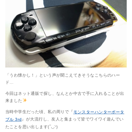
「うわ懐かし！」という声が聞こえてきそうなこちらのハー
ド…
今回はネット通販で探し、なんとか中古で手に入れることが出
来ました
当時中学生だった頃、私の周りで『
モンスターハンターポータ
』が大流行し、友人と集まって皆でワイワイ遊んでい
ブル 3rd
たことを思い出します(‾◡◝)