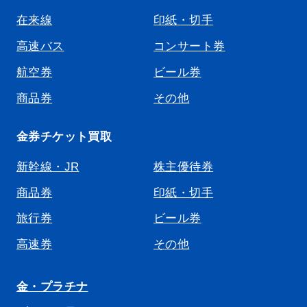
在来線
印紙・切手
高速バス
コンサート券
航空券
ビール券
商品券
その他
金券チケット買取
新幹線・JR
株主優待券
商品券
印紙・切手
旅行券
ビール券
高速券
その他
金・プラチナ