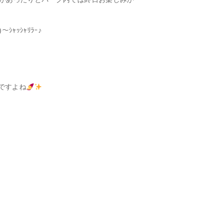
ｯｼｬﾘﾗｰ♪
ですよね