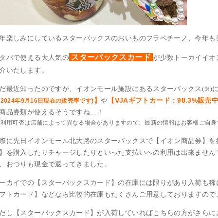
年楽しみにしているスターバックスのおいものフラペチーノ、今年も
スターバックスカード
タバで使える大人気の
が少数トーカイイオ
介いたします。
だ最近知ったのですが、イオンモール施設にあるスターバックス
(※)
】
や
【VJAギフトカード：98.3%販売中
※2024年9月16日現在の販売率です)
商品券類が使えるそうですね…！
※利用可否は店舗によって異なる場合がありますので、最新の情報はお客様ご自身
際に先日イオンモール北大路のスターバックスで【イオン商品券】を
】を購入したりチャージしたりといった支払いへの利用は出来ません
、おつりも現金で返ってきました。
ーカイでの【スターバックスカード】の在庫には限りがあり入荷も稀に
フトカード】などなら比較的在庫もたくさんご用意しておりますので
だし【スターバックスカード】が入荷していればこちらの方がさらに