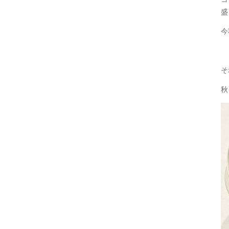
盛
今
そ
秋