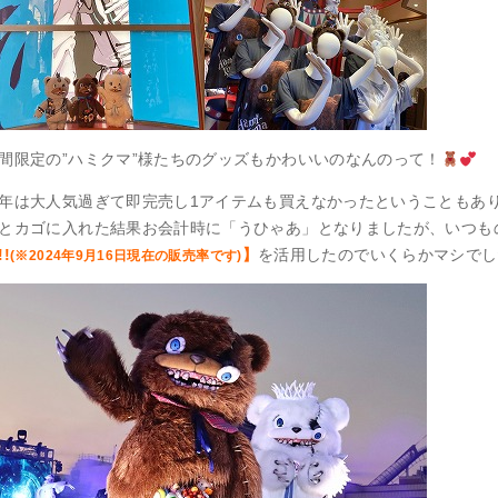
間限定の”ハミクマ”様たちのグッズもかわいいのなんのって！
年は大人気過ぎて即完売し1アイテムも買えなかったということもあ
とカゴに入れた結果お会計時に「うひゃあ」となりましたが、いつも
!!
】
を活用したのでいくらかマシでし
(※2024年9月16日現在の販売率です)