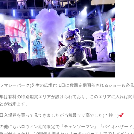
ラマシーパーク(芝生の広場)で1日に数回定期開催されるショーも必
年は有料の特別鑑賞エリアが設けられており、このエリアに入れば間
とが出来ます。
日入場券を買って見てきましたが当然最ッッ高でした( *´艸｀)
の他にもハロウィン期間限定で『チェンソーマン』『バイオハザード』
ラボがあったり、10周年を迎えたハリーポッターエリアでもイベン