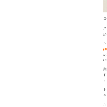
毎
ス
紹
た
(
の
(
実
ド
く
ト
ギ
た