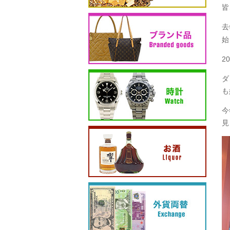
皆
去
始
2
ダ
も
今
見