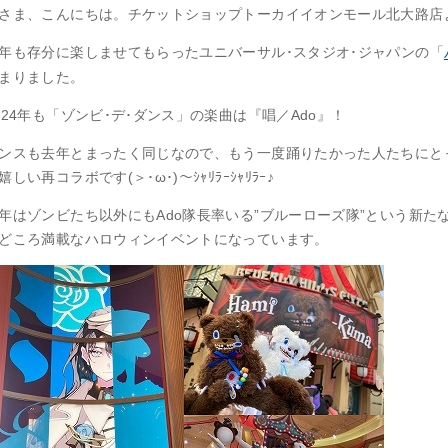
さま、こんにちは。チケットショップトーカイイオンモール北大路店
年も存分に楽しませてもらったユニバーサル･スタジオ･ジャパンの「
まりました。
024年も「ゾンビ･デ･ダンス」の楽曲は『唱／Ado』！
ンスも去年とまったく同じなので、もう一度踊りたかった人たちにと
嬉しい再コラボです(＞･ω･)～ｼｬﾘﾗｰｼｬﾘﾗｰ♪
年はゾンビたち以外にもAdo隊長率いる”ブルーローズ隊”という新
どころ満載なハロウィンイベントになっています。