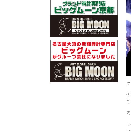
グ
今
こ
先
こ
コ