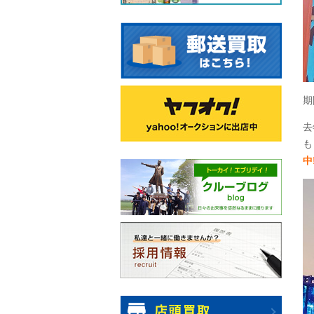
期
去
も
中