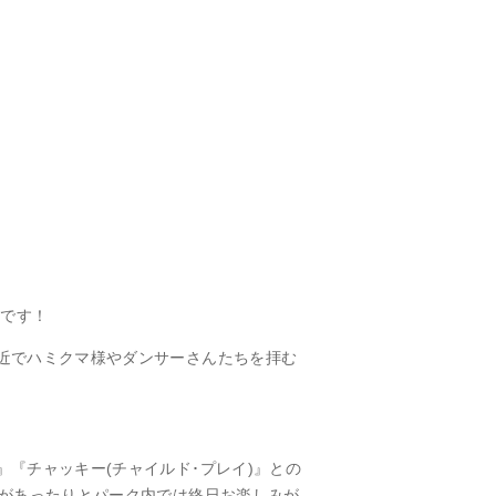
見です！
近でハミクマ様やダンサーさんたちを拝む
『チャッキー(チャイルド･プレイ)』との
トがあったりとパーク内では終日お楽しみが