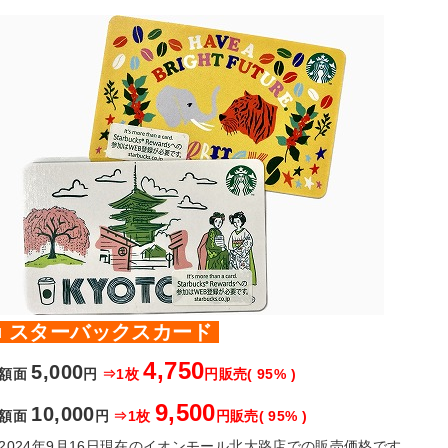
■ スターバックスカード
4,750
5,000
額面
円
⇒1枚
円販売( 95% )
9,500
10,000
額面
円
⇒1枚
円販売( 95% )
2024年9月16日現在のイオンモール北大路店での販売価格です。