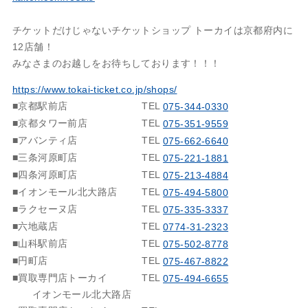
チケットだけじゃないチケットショップ トーカイは京都府内に
12店舗！
みなさまのお越しをお待ちしております！！！
https://www.tokai-ticket.co.jp/shops/
■京都駅前店
TEL
075-344-0330
■京都タワー前店
TEL
075-351-9559
■アバンティ店
TEL
075-662-6640
■三条河原町店
TEL
075-221-1881
■四条河原町店
TEL
075-213-4884
■イオンモール北大路店
TEL
075-494-5800
■ラクセーヌ店
TEL
075-335-3337
■六地蔵店
TEL
0774-31-2323
■山科駅前店
TEL
075-502-8778
■円町店
TEL
075-467-8822
■買取専門店トーカイ
TEL
075-494-6655
イオンモール北大路店