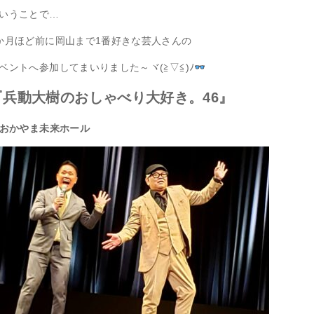
いうことで…
か月ほど前に岡山まで1番好きな芸人さんの
ベントへ参加してまいりました～ヾ(≧▽≦)ﾉ
『兵動大樹のおしゃべり大好き。46』
Nおかやま未来ホール