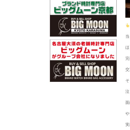
当
ほ
完
交
そ
泣
面
や
実