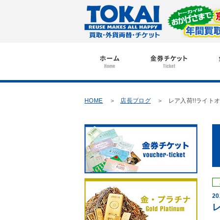
HOME
店長ブログ
レア入荷!!ライ
20