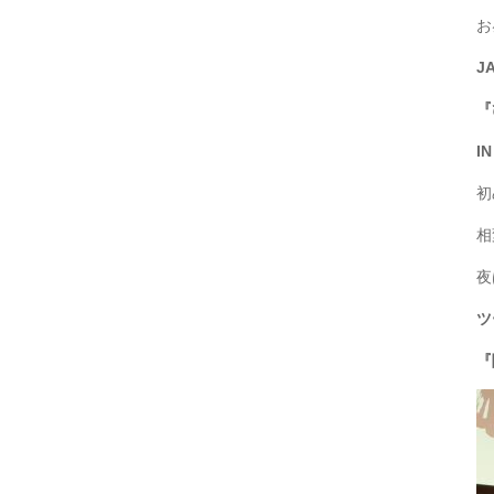
お
J
『
I
初
相
夜
ツ
『