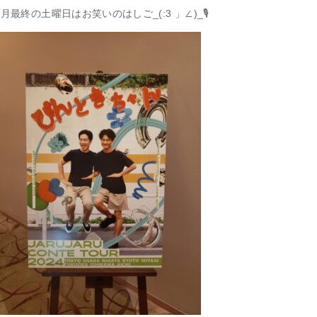
0月最終の土曜日はお笑いのはしご_(:3 」∠)_🎙