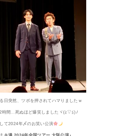
る日突然、ツボを押されてハマりましたｗ
2時間…死ぬほど爆笑しましたヾ(≧▽≦)ﾉ
して2024年〆のお笑い公演
ミキ漫 2024年全国ツアー 大阪公演』