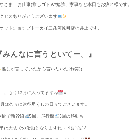
なさま、お仕事(推しゴト)や勉強、家事など本日もお疲れ様です。
クセスありがとうございます
ケットショップトーカイ三条河原町店の井上です
。
『みんなに言うといてー。
』
推しが言っていたから言いたいだけ(笑))
…。もう12月に入ってますね
ｗ
2月は久々に遠征尽くしの日々でございます。
週間で新幹線
5回、飛行機
3回の移動ｗ
半は大阪での活動となりますね～ヾ(≧▽≦)ﾉ