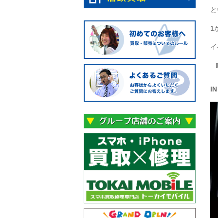
と
1
イ
I