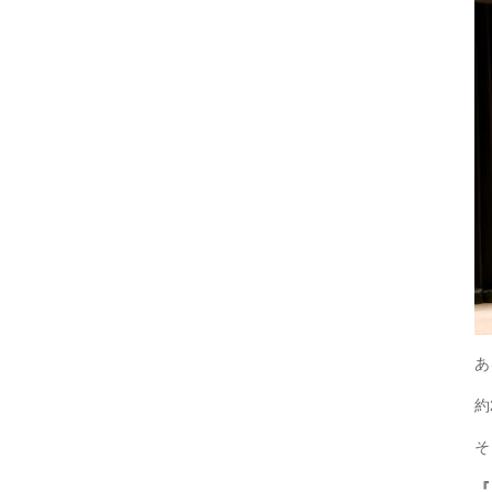
あ
約
そ
『