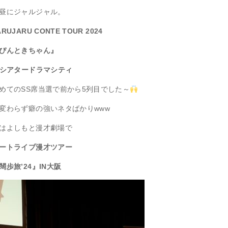
昼にジャルジャル。
ARUJARU CONTE TOUR 2024
ぴんときちゃん』
Nシアタードラマシティ
めてのSS席当選で前から5列目でした～
変わらず癖の強いネタばかりwww
はよしもと漫才劇場で
ートライブ漫才ツアー
闊歩旅’24』
IN大阪