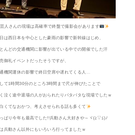
芸人さんの現場は高確率で終盤で撮影会があります
日は西日本を中心とした豪雨の影響で新幹線はじめ、
とんどの交通機関に影響が出ている中での開催でした汗
売御礼イベントだったそうですが、
通機関運休の影響で終日空席や遅れてくる人…
して1時間30分のところ3時間まで尺が伸びたことで
く泣く途中退場の人がおられたりバタバタな現場でしたｗ
白くてなおかつ、考えさせられる話も多くて
っぱり今年も最高でした!!兵動さん大好きや～ヾ(≧▽≦)ﾉ
は兵動さん以外にもいろいろ行ってましたｗ