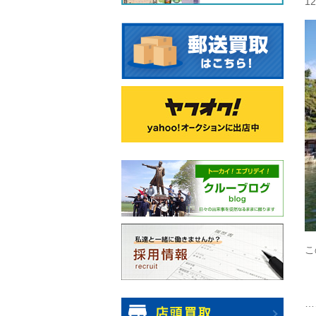
1
こ
…