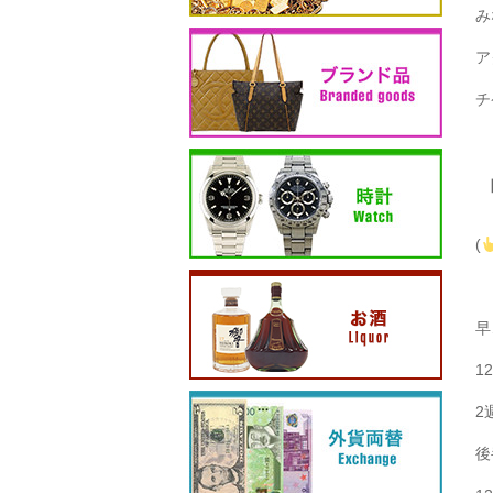
み
ア
チ
(
早
1
2
後