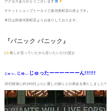
アクセスありがとうございます
チケットショップトーカイ三条河原町店の井上です
。
本日は四条河原町店よりお送りしております。
『パニック パニック
』
(
推しが言っていたから言いたいだけ(笑))
じゅったーーーーーーん!!!!!!
じゅ…
じゅっ…
20日程前に約240日ぶりに愛しの彼らとの再会を果たしました!!