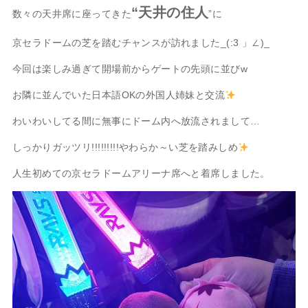
“天井の住人
数々の天井席に座ってきた
”に
京セラドームの芝を踏むチャンスが訪れました_(:3 」∠)_
今回は楽しみ過ぎて開場前からゲートの先頭に並びw
お隣に並んでいた日本語OKの外国人姉妹と交流
わいわいしてる間に無事にドーム内へ放流されまして…
しっかりガッツリ!!!!!!!!!やわらか～い芝を踏みしめ
人生初めての京セラドームアリーナ席へと着席しました。