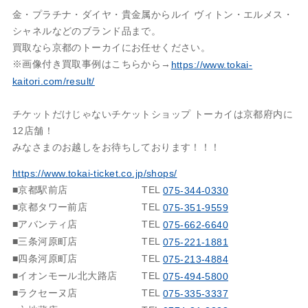
金・プラチナ・ダイヤ・貴金属からルイ ヴィトン・エルメス・
シャネルなどのブランド品まで。
買取なら京都のトーカイにお任せください。
※画像付き買取事例はこちらから→
https://www.tokai-
kaitori.com/result/
チケットだけじゃないチケットショップ トーカイは京都府内に
12店舗！
みなさまのお越しをお待ちしております！！！
https://www.tokai-ticket.co.jp/shops/
■京都駅前店
TEL
075-344-0330
■京都タワー前店
TEL
075-351-9559
■アバンティ店
TEL
075-662-6640
■三条河原町店
TEL
075-221-1881
■四条河原町店
TEL
075-213-4884
■イオンモール北大路店
TEL
075-494-5800
■ラクセーヌ店
TEL
075-335-3337