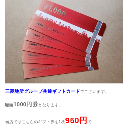
三菱地所グループ共通ギフトカード
でございます。
1000円券
額面
となります。
950円
当店ではこちらのギフト券を1枚
で