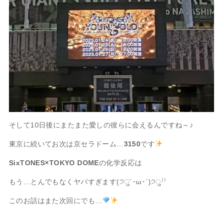
そして10日後にまたまた愛しの彼らに会えるんですね～♪
東京に続いてお次は京セラドーム…
3150
です
SixTONES×TOKYO DOME
の化学反応は
もう…とんでもなくヤバすぎます(੭ु´･ω･`)੭ु⁾⁾
このお話はまた次回にでも…