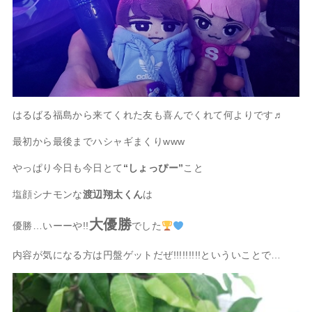
はるばる福島から来てくれた友も喜んでくれて何よりです♬
最初から最後までハシャギまくりwww
やっぱり今日も今日とて
“しょっぴー”
こと
塩顔シナモンな
渡辺翔太くん
は
大優勝
優勝…いーーや!!
でした
内容が気になる方は円盤ゲットだぜ!!!!!!!!!といういことで…