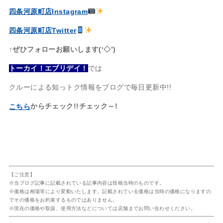
四条河原町店Instagram
四条河原町店Twitter
↑ぜひフォローお願いします(‘◇’)ゞ
トーカイ！エブリデイ！
では
クルーによる知っトク情報をブログで毎日更新中!!
からチェック!!チェック～!
こちら
【ご注意】
※当ブログ記事に記載されている記事内容は投稿当時のものです。
※価格は相場等により変動いたします。記載されている価格は当時の価格になりますの
でその価格をお約束するものではありません。
※現在の価格や取扱、使用方法などについては店舗までお問い合わせください。