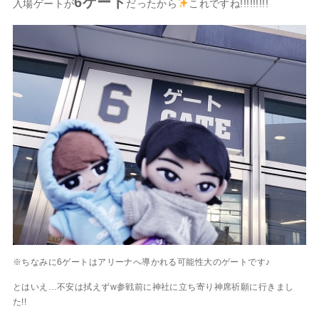
6ゲート
入場ゲートが
だったから
これですね!!!!!!!!!
※ちなみに6ゲートはアリーナへ導かれる可能性大のゲートです♪
とはいえ…不安は拭えずw参戦前に神社に立ち寄り神席祈願に行きまし
た!!