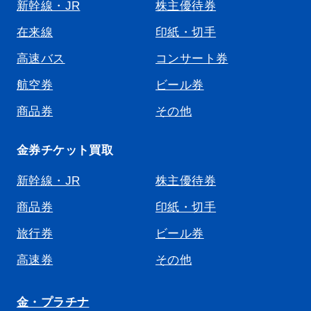
新幹線・JR
株主優待券
在来線
印紙・切手
高速バス
コンサート券
航空券
ビール券
商品券
その他
金券チケット買取
新幹線・JR
株主優待券
商品券
印紙・切手
旅行券
ビール券
高速券
その他
金・プラチナ