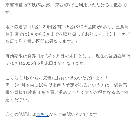
京都市営地下鉄(烏丸線・東西線)でご利用いただける回数券で
す。
地下鉄運賃は1区(220円区間)～5区(360円区間)があり、三条河
原町店では1区から3区までを取り扱っております。
(※トーカイ
各店で取り扱い区間は異なります。)
有効期限は発券日から3ヶ月目の末日となり、現在の当店在庫は
それぞれ
2025年6月末日まで
となります。
こちらも1枚からお気軽にお買い求めいただけます！
但し3ヶ月以内に10枚以上使う予定があるという方は、駅券売
機で直接11枚綴りをお買い求めいただく方がお得になる為ご注
意ください。
〇その他詳細は
からご確認いただけます
コチラ