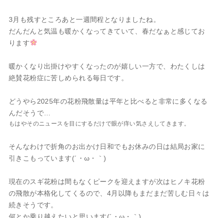
3月も残すところあと一週間程となりましたね。
だんだんと気温も暖かくなってきていて、春だなぁと感じてお
ります
暖かくなり出掛けやすくなったのが嬉しい一方で、わたくしは
絶賛花粉症に苦しめられる毎日です。
どうやら2025年の花粉飛散量は平年と比べると非常に多くなる
んだそうで…
もはやそのニュースを目にするだけで眼が痒い気さえしてきます。
そんなわけで折角のお出かけ日和でもお休みの日は結局お家に
引きこもっています(´・ω・｀)
現在のスギ花粉は間もなくピークを迎えますが次はヒノキ花粉
の飛散が本格化してくるので、4月以降もまだまだ苦しむ日々は
続きそうです。
何とか乗り越えたいと思います(´・ω・｀)