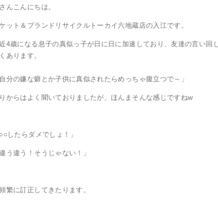
さんこんにちは。
ケット＆ブランドリサイクルトーカイ六地蔵店の入江です。
近4歳になる息子の真似っ子が日に日に加速しており、友達の言い回
くあります。
自分の嫌な癖とか子供に真似されたらめっちゃ腹立つで～」
りからはよく聞いておりましたが、ほんまそんな感じですねw
○○したらダメでしょ！」
違う違う！そうじゃない！」
頻繁に訂正してきたります。