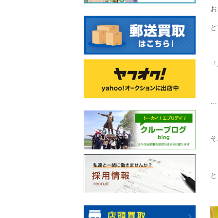
お
と
「
…
そ
と