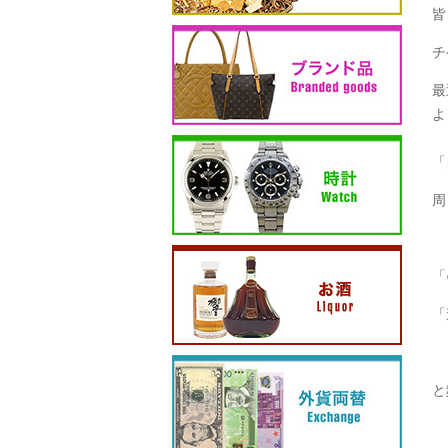
皆
チ
最
よ
「
周
「
「
と