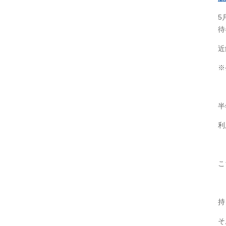
5
待
近
※
半
利
こ
持
そ