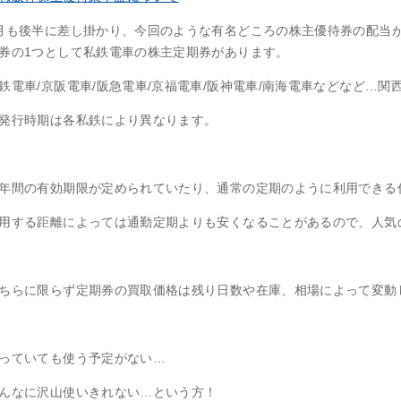
月も後半に差し掛かり、今回のような有名どころの株主優待券の配当
券の1つとして私鉄電車の株主定期券があります。
鉄電車/京阪電車/阪急電車/京福電車/阪神電車/南海電車などなど…
発行時期は各私鉄により異なります。
年間の有効期限が定められていたり、通常の定期のように利用できる
用する距離によっては通勤定期よりも安くなることがあるので、人気
ちらに限らず定期券の買取価格は残り日数や在庫、相場によって変動
っていても使う予定がない…
んなに沢山使いきれない…という方！