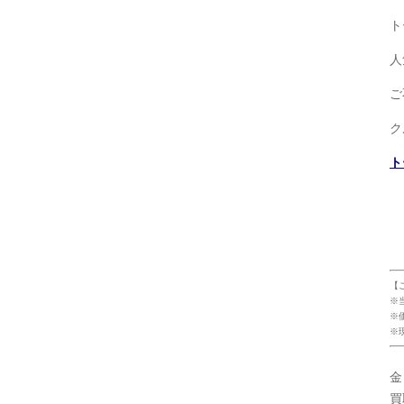
ト
人
ご
ク
ト
【
※
※
※
金
買