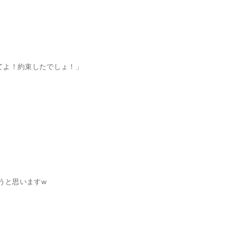
てよ！約束したでしょ！」
うと思いますw