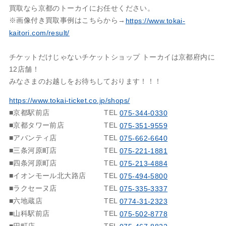
買取なら京都のトーカイにお任せください。
※画像付き買取事例はこちらから→
https://www.tokai-
kaitori.com/result/
チケットだけじゃないチケットショップ トーカイは京都府内に
12店舗！
みなさまのお越しをお待ちしております！！！
https://www.tokai-ticket.co.jp/shops/
■京都駅前店
TEL
075-344-0330
■京都タワー前店
TEL
075-351-9559
■アバンティ店
TEL
075-662-6640
■三条河原町店
TEL
075-221-1881
■四条河原町店
TEL
075-213-4884
■イオンモール北大路店
TEL
075-494-5800
■ラクセーヌ店
TEL
075-335-3337
■六地蔵店
TEL
0774-31-2323
■山科駅前店
TEL
075-502-8778
■円町店
TEL