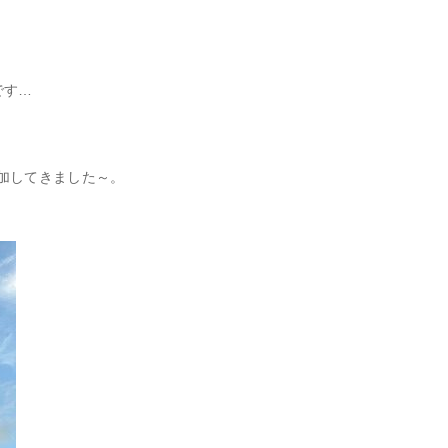
です…
加してきました～。