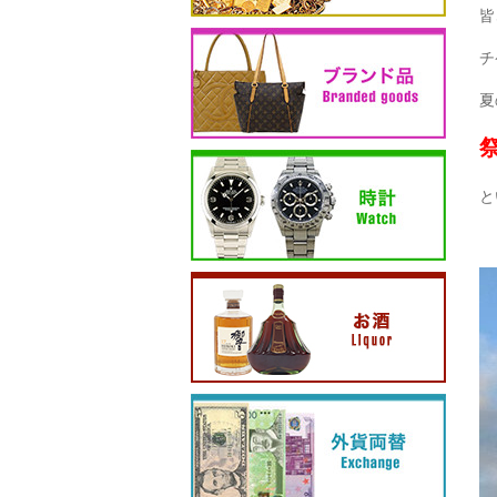
皆
チ
夏
と