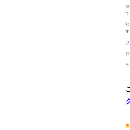
量
て
額
す
ヤ
お
そ
※