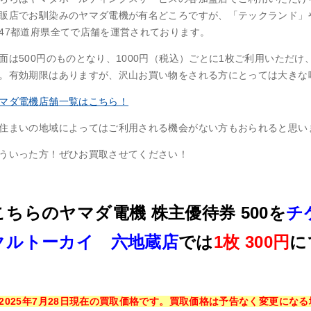
販店でお馴染みのヤマダ電機が有名どころですが、「テックランド」
47都道府県全てで店舗を運営されております。
面は500円のものとなり、1000円（税込）ごとに1枚ご利用いただけ
。有効期限はありますが、沢山お買い物をされる方にとっては大きな
マダ電機店舗一覧はこちら！
住まいの地域によってはご利用される機会がない方もおられると思い
ういった方！ぜひお買取させてください！
こちらのヤマダ電機 株主優待券 500を
チ
クルトーカイ 六地蔵店
では
1枚 300円
に
2025年7月28日現在の買取価格です。買取価格は予告なく変更にな