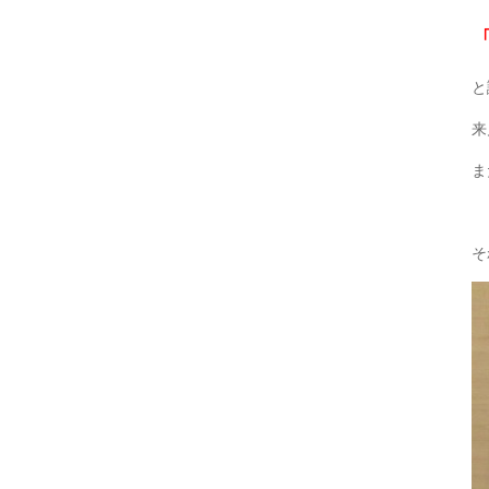
と
来
ま
そ