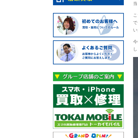
当
こ
で
い
今
し