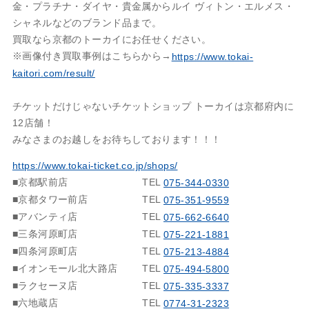
金・プラチナ・ダイヤ・貴金属からルイ ヴィトン・エルメス・
シャネルなどのブランド品まで。
買取なら京都のトーカイにお任せください。
※画像付き買取事例はこちらから→
https://www.tokai-
kaitori.com/result/
チケットだけじゃないチケットショップ トーカイは京都府内に
12店舗！
みなさまのお越しをお待ちしております！！！
https://www.tokai-ticket.co.jp/shops/
■京都駅前店
TEL
075-344-0330
■京都タワー前店
TEL
075-351-9559
■アバンティ店
TEL
075-662-6640
■三条河原町店
TEL
075-221-1881
■四条河原町店
TEL
075-213-4884
■イオンモール北大路店
TEL
075-494-5800
■ラクセーヌ店
TEL
075-335-3337
■六地蔵店
TEL
0774-31-2323