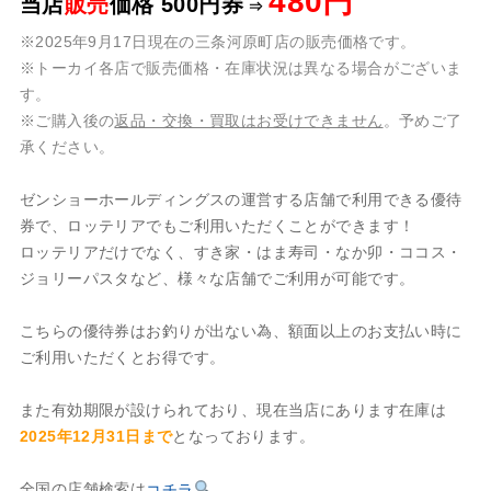
480円
当店
販売
価格
500円券
⇒
※2025年9月17日現在の三条河原町店の販売価格です。
※トーカイ各店で販売価格・在庫状況は異なる場合がございま
す。
※ご購入後の
返品・交換・買取はお受けできません
。予めご了
承ください。
ゼンショーホールディングスの運営する店舗で利用できる優待
券で、ロッテリアでもご利用いただくことができます！
ロッテリアだけでなく、すき家・はま寿司・なか卯・ココス・
ジョリーパスタなど、様々な店舗でご利用が可能です。
こちらの優待券はお釣りが出ない為、額面以上のお支払い時に
ご利用いただくとお得です。
また有効期限が設けられており、現在当店にあります在庫は
2025年12月31日まで
となっております。
全国の店舗検索は
コチラ