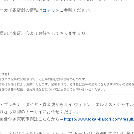
ーカイ各店舗の情報は
をご参照ください。
コチラ
様のご来店、心よりお待ちしております☆彡
ご注意】
当ブログ記事に記載されている記事内容は投稿当時のものです。
価格は相場等により変動いたします。記載されている価格は当時の価格になりますのでその価格
現在の価格や取扱、使用方法などについては店舗までお問い合わせください。
・プラチナ・ダイヤ・貴金属からルイ ヴィトン・エルメス・シャネ
取なら京都のトーカイにお任せください。
画像付き買取事例はこちらから→
https://www.tokai-kaitori.com/result
ケットだけじゃないチケットショップ トーカイは京都府内に12店舗