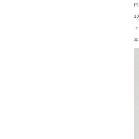
内
1
そ
本