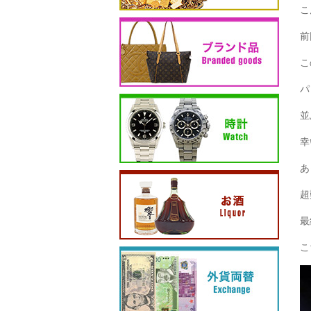
こ
前
こ
パ
並
幸
あ
超
最
こ