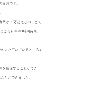
の良川です。
た。
者数が20万超えとのことで、
たところも今や3時間待ち、
較的まだ空いているところも
約を確保することができ、
ることができました。
。