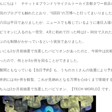
んにちは！ チケット＆ブランドリサイクルトーカイ京都タワー前店
回のブログでも触れたとおり、“5回目”の万博へと行ってまいりまし
の日は平日でありましたが、ニュースでも報じているように連日入場
ビリオンに入るのも一苦労、4月に初めて行った時は2～30分で入れ
ぶのも制限がかかっているという状況でありました。
いにも2か月前抽選で当選したパビリオンがあったのと、午前中は比
ったので、何とか3か所を回ることができました。
難関ともなっている【当日予約】も、うちのカミさんの強運により予
終的には4か所を観覧、これが見納めとなる万博を心ゆくまで堪能す
ちらは2か月前抽選で当選したパビリオン、【TECH WORLD】です