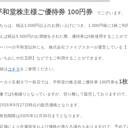
平和堂株主様ご優待券 100円券
でございます。
ちらは、税込1,000円以上のお買い上げにつき、1,000円毎に1枚
えば税込5,500円のお買物をされた際、優待券は5枚使用することが
ーパーの平和堂以外にも、株式会社ファイブスターが運営している【
いちおしや伝五郎】などでもご利用することができます。
細は
をご参照ください。
コチラ
1枚
ーカイ京都タワー前店では、平和堂の株主様ご優待券 100円券を
像では5枚綴りとなっていますが、切り離して販売しておりますので、
2025年9月27日時点の販売価格となります。
有効期限は2025年11月30日までとなります。
店舗により在庫状況および価格が異なる場合もありますので、予め了