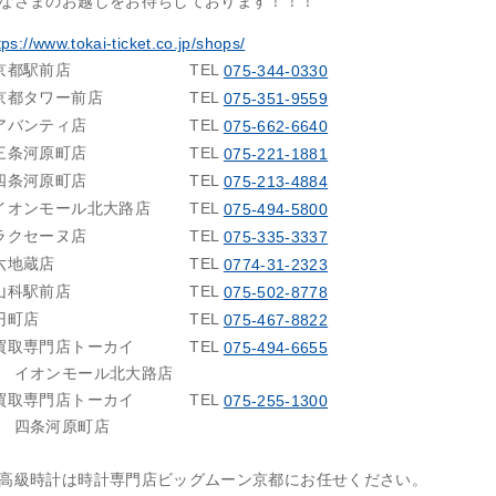
なさまのお越しをお待ちしております！！！
tps://www.tokai-ticket.co.jp/shops/
京都駅前店
TEL
075-344-0330
京都タワー前店
TEL
075-351-9559
アバンティ店
TEL
075-662-6640
三条河原町店
TEL
075-221-1881
四条河原町店
TEL
075-213-4884
イオンモール北大路店
TEL
075-494-5800
ラクセーヌ店
TEL
075-335-3337
六地蔵店
TEL
0774-31-2323
山科駅前店
TEL
075-502-8778
円町店
TEL
075-467-8822
買取専門店トーカイ
TEL
075-494-6655
イオンモール北大路店
買取専門店トーカイ
TEL
075-255-1300
四条河原町店
高級時計は時計専門店ビッグムーン京都にお任せください。