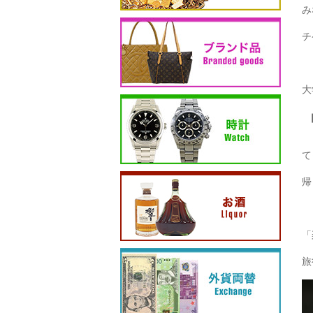
み
チ
大
て
帰
「
旅