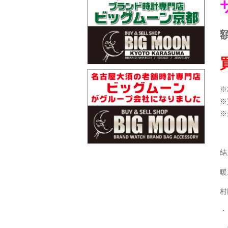
額
※
※
※
結
暖
村
・