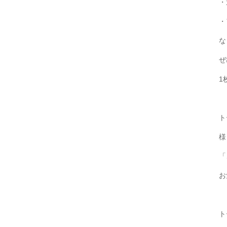
・
・
な
ぜ
1
ト
様
「
お
ト