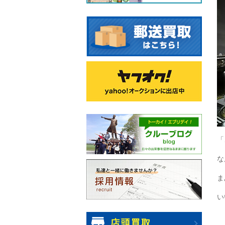
「
な
ま
い