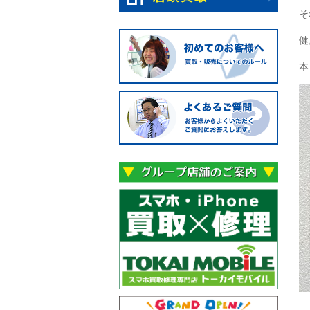
そ
健
本