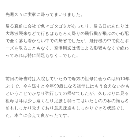
先週久々に実家に帰ってまいりました。
帰る直前に会社で色々ゴタゴタがあったり、帰る日のあたりは
大寒波襲来などで行きはもちろん帰りの飛行機が飛ぶのか心配
で全く落ち着かない中での帰省でしたが、飛行機の中で変なポ
ーズを取ることもなく、空港周辺は雪による影響もなくで終わ
ってみれば特に問題もなく…でした。
前回の帰省時は入院していたので母方の祖母に会うのは約10年
ぶりで、今を逃すと今年99歳になる祖母にはもう会えないかも
ということでかなり強行しての帰省でしたが、久しぶりに見る
祖母は耳は少し遠くなり足腰も弱ってはいたものの私の顔も名
前もしっかり覚えており意思疎通もしっかりできる状態でし
た。本当に会えて良かったです。