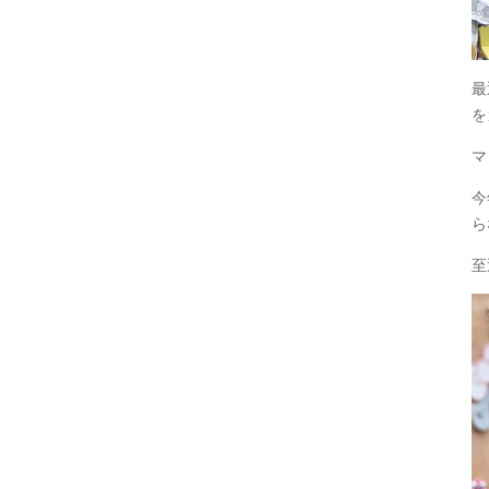
最
を
マ
今
ら
至