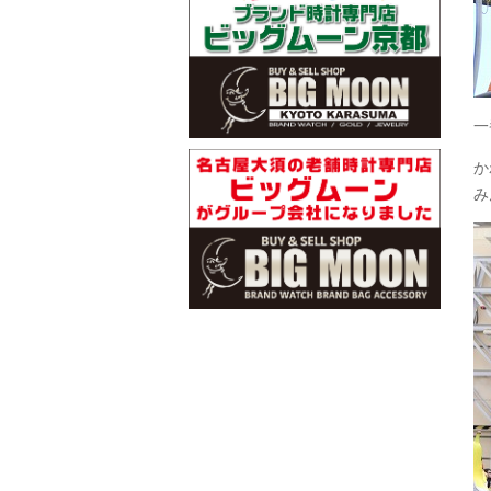
一
か
み