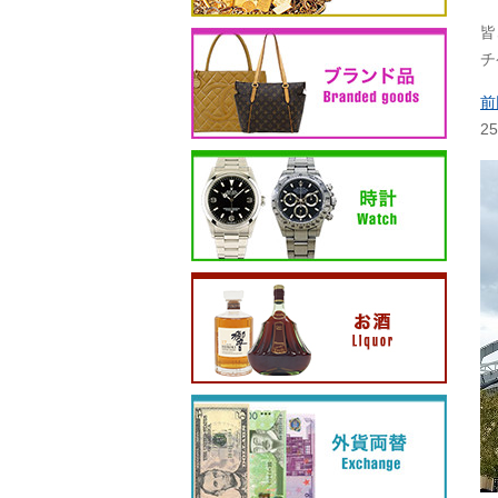
皆
チ
前
2