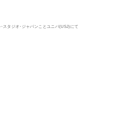
･スタジオ･ジャパンことユニバ(USJ)にて