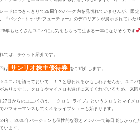
レードにつきっきりで25周年のパーク内を見切れていませんが、限
、『バック･トゥ･ザ･フューチャー』のデロリアンが展示されていた
026年もたくさんユニバに元気をもらって生きる一年になりそうです
れでは、チケット紹介です。
サンリオ株主優待券
回は
をご紹介します。
々ユニバを語っておいて…！？と思われるかもしれませんが、ユニバ
がありますし、クロミやマイメロも遊びに来てくれているため、来園
月27日からのユニバでは、「クロミ･ライブ」というクロミとマイメ
でパフォーマンスしてくれるライブショーも始まります。
024年、2025年バージョンも個性的な歌とメンバーで毎日楽しかっ
ています。