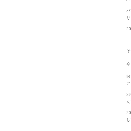
パ
り
2
そ
今
散
ア
3
ん
2
し