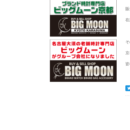
販
在
そ
京
皆