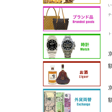
い
チ
ト
額
額