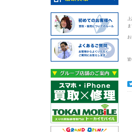
上
ま
お
皆