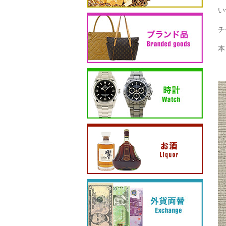
い
チ
本