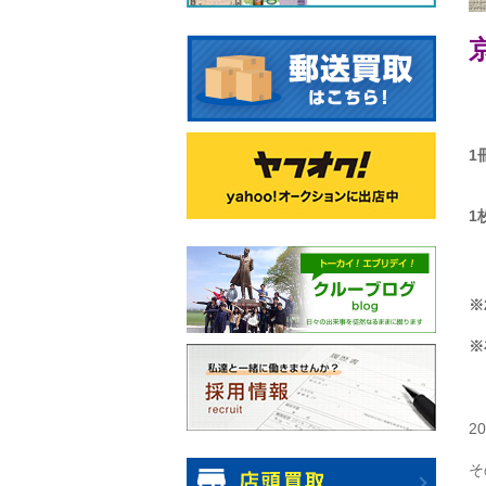
1
1
※
※
2
そ