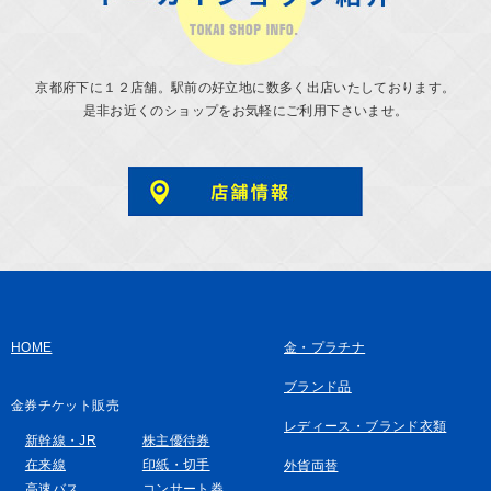
京都府下に１２店舗。駅前の好立地に数多く出店いたしております。
是非お近くのショップをお気軽にご利用下さいませ。
HOME
金・プラチナ
ブランド品
金券チケット販売
レディース・ブランド衣類
新幹線・JR
株主優待券
在来線
印紙・切手
外貨両替
高速バス
コンサート券