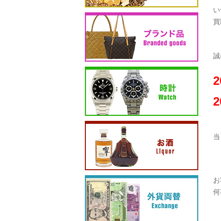
い
買
誠
2
当
お
何