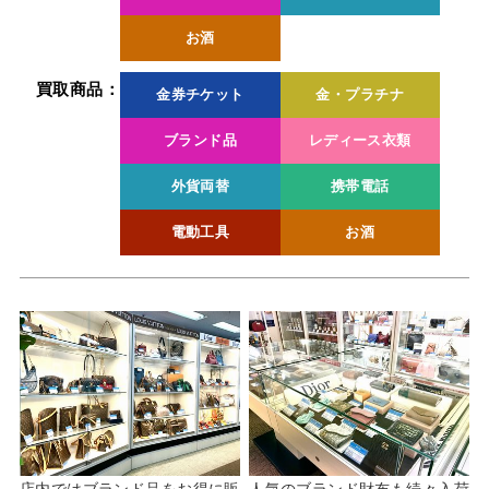
お酒
買取商品：
金券チケット
金・プラチナ
ブランド品
レディース衣類
外貨両替
携帯電話
電動工具
お酒