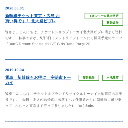
2020.03.01
新幹線チケット東京・広島 お
イオンモール北大路店
買い得です！ 北大路ビブレ
新幹線券
皆さま、こんにちは。チケットショップトーカイ北大路ビブレ店より辻村
です。 私事ですが、5月3日にメットライフドームにて開催予定のライブ
「BanG Dream! Special☆LIVE Girls Band Party! 20
2019.10.04
電車 新幹線もお得に 宇治市トー
新幹線券
六地蔵店
カイ
皆様こんにちは、チケット＆ブランドリサイクルトーカイ六地蔵店の加美
谷です。 先日、友人の結婚式に出席すべく仕事終わりに新幹線に飛び乗
って ぷらっと東京まで行って参りました(。-`ω-) &nbs