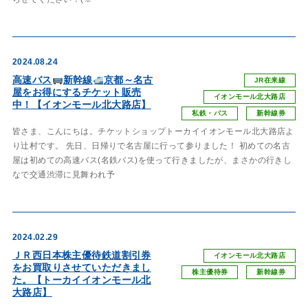
2024.08.24
高速バス
新幹線
京都～名古
JR在来線
屋をお得にするチケット販売
イオンモール北大路店
中！【イオンモール北大路店】
私鉄・バス
新幹線券
皆さま、こんにちは。チケットショップトーカイイオンモール北大路店よ
り辻村です。 先日、日帰りで名古屋に行って参りました！ 初めての名古
屋は初めての高速バス(名鉄バス)を使って行きましたが、まさかの行きし
なで交通渋滞に見舞われ予
2024.02.29
ＪＲ西日本株主優待鉄道割引券
イオンモール北大路店
をお買取りさせていただきまし
株主優待券
新幹線券
た。【トーカイイオンモール北
大路店】