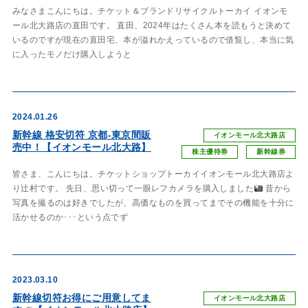
みなさまこんにちは。チケット＆ブランドリサイクルトーカイ イオンモ
ール北大路店の直田です。 直田、2024年はたくさん本を読もうと決めて
いるのですが現在の直田宅、本が溢れかえっているので借覧し、本当に気
に入ったモノだけ購入しようと
2024.01.26
新幹線 格安切符 京都-東京間販
イオンモール北大路店
売中！【イオンモール北大路】
株主優待券
新幹線券
皆さま、こんにちは。チケットショップトーカイイオンモール北大路店よ
り辻村です。 先日、思い切って一眼レフカメラを購入しました
昔から
写真を撮るのは好きでしたが、高価なものを買ってまでその機能を十分に
活かせるのか･･･という点でず
2023.03.10
新幹線切符お得にご用意してま
イオンモール北大路店