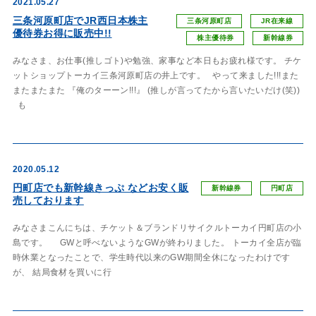
2021.05.27
三条河原町店でJR西日本株主
三条河原町店
JR在来線
優待券お得に販売中!!
株主優待券
新幹線券
みなさま、お仕事(推しゴト)や勉強、家事など本日もお疲れ様です。 チケ
ットショップトーカイ三条河原町店の井上です。 やって来ました!!!また
またまたまた 『俺のターーン!!!』 (推しが言ってたから言いたいだけ(笑))
も
2020.05.12
円町店でも新幹線きっぷ などお安く販
新幹線券
円町店
売しております
みなさまこんにちは、チケット＆ブランドリサイクルトーカイ円町店の小
島です。 GWと呼べないようなGWが終わりました。 トーカイ全店が臨
時休業となったことで、学生時代以来のGW期間全休になったわけです
が、 結局食材を買いに行