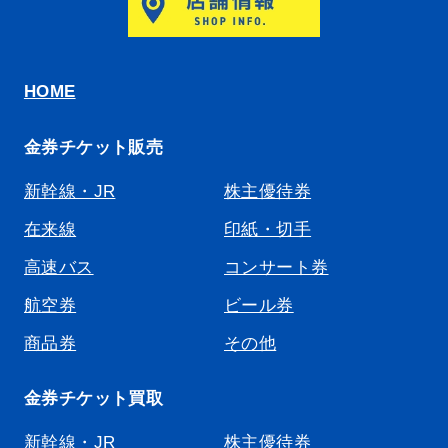
HOME
金券チケット販売
新幹線・JR
株主優待券
在来線
印紙・切手
高速バス
コンサート券
航空券
ビール券
商品券
その他
金券チケット買取
新幹線・JR
株主優待券