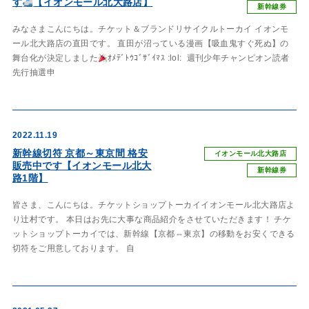
す
【イオンモール北大路店】
新幹線券
みなさまこんにちは。チケット＆ブランドリサイクルトーカイ イオンモ
ール北大路店の直田です。 直田が沼っている漫画【吸血鬼すぐ死ぬ】の
舞台化が決定しました
ｵﾒﾃﾞﾄｳｺﾞｻﾞｲﾏｽ :lol: 週刊少年チャンピオン読者
先行抽選申
2022.11.19
新幹線切符 京都～東京間 格安
イオンモール北大路店
販売中です【イオンモール北大
新幹線券
路1階】
皆さま、こんにちは。チケットショップトーカイイオンモール北大路店よ
り辻村です。 本日はお先に大事な商品紹介をさせていただきます！ チケ
ットショップトーカイでは、新幹線【京都⇔東京】の移動をお安くできる
切符をご用意しております。 自