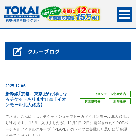
HOME
クルーブログ
2025.12.06
新幹線｢京都～東京｣がお得にな
イオンモール北大路店
るチケットあります!!
【イオ
株主優待券
新幹線券
ンモール北大路店】
皆さま、こんにちは。チケットショップトーカイイオンモール北大路店よ
り辻村です。 12月に入りましたが、11月1日･2日に開催されたK-POPバ
ーチャルアイドルグループ『PLAVE』のライブに参戦した思い出話を綴
らせてください！(※